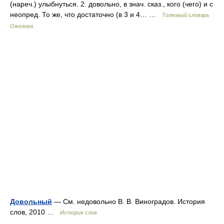
(нареч.) улыбнуться. 2. довольно, в знач. сказ., кого (чего) и с
неопред. То же, что достаточно (в 3 и 4… …
Толковый словарь
Ожегова
Довольный
— См. недовольно В. В. Виноградов. История
слов, 2010 …
История слов