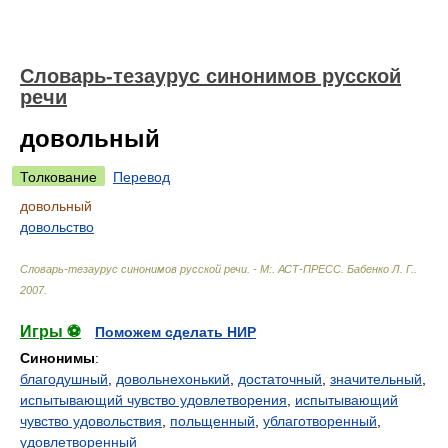
Словарь-тезаурус синонимов русской
речи
довольный
Толкование
Перевод
довольный
довольство
Словарь-тезаурус синонимов русской речи. - М:. АСТ-ПРЕСС
.
Бабенко Л. Г.
.
2007
.
Игры ⚽
Поможем сделать НИР
Синонимы
:
благодушный
,
довольнехонький
,
достаточный
,
значительный
,
испытывающий чувство удовлетворения
,
испытывающий
чувство удовольствия
,
польщенный
,
ублаготворенный
,
удовлетворенный